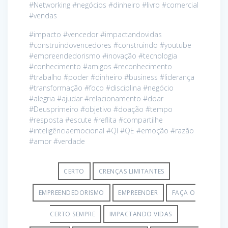
#Networking #negócios #dinheiro #livro #comercial
#vendas
#impacto #vencedor #impactandovidas
#construindovencedores #construindo #youtube
#empreendedorismo #inovação #tecnologia
#conhecimento #amigos #reconhecimento
#trabalho #poder #dinheiro #business #liderança
#transformação #foco #disciplina #negócio
#alegria #ajudar #relacionamento #doar
#Deusprimeiro #objetivo #doação #tempo
#resposta #escute #reflita #compartilhe
#inteligênciaemocional #QI #QE #emoção #razão
#amor #verdade
CERTO
CRENÇAS LIMITANTES
EMPREENDEDORISMO
EMPREENDER
FAÇA O
CERTO SEMPRE
IMPACTANDO VIDAS