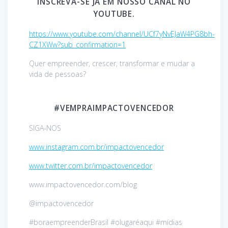
INSCREVA-SE JÁ EM NOSSO CANAL NO
YOUTUBE.
https://www.youtube.com/channel/UCf7yNvEJaW4PG8bh-
CZ1XWw?sub_confirmation=1
Quer empreender, crescer, transformar e mudar a
vida de pessoas?
#VEMPRAIMPACTOVENCEDOR
SIGA-NOS
www.instagram.com.br/impactovencedor
www.twitter.com.br/impactovencedor
www.impactovencedor.com/blog
@impactovencedor
#boraempreenderBrasil #olugaréaqui #mídias