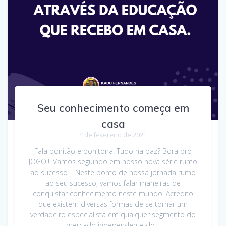
Seu conhecimento começa em
casa
4 de fevereiro de 2021
Fala bonitão e bonitona. Tudo na paz? Bora pro
JOGO!!! Vamos seguindo em nosso nova série rumo
ao sucesso. Neste ponto de nossa jornada rumo
ao seu sucesso, vamos falar maneiras de
conquistar conhecimento neste mundo. Acredito
que existem diversas formas de se tornar um
verdadeiro especialista em qualquer segmento do
mercado independente do…