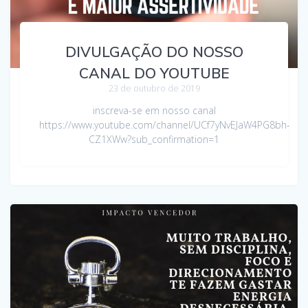
DIVULGAÇÃO DO NOSSO
CANAL DO YOUTUBE
23 de outubro de 2019
inscreva-se em nosso canal
https://www.youtube.com/channel/UCf7yNvEJaW4PG8bh-
CZ1XWw?sub_confirmation=1