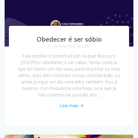
Obedecer é ser sábio
11 de fevereiro de 2021
Fala bonitão e bonitonaTudo na paz! Bora pro
JOGO!!!Ser obediente é ser sábio. Tenho certeza
que ao menos um dia ouviu para respeitar os mais
velhos, pois eles merecem nossa consideração, ou
ainda porque um dia será velho também. Pois é
ouvimos com frequência esta frase, se é que já
não estamos na posição dos…
Leia mais