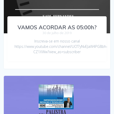
VAMOS ACORDAR AS 05:00h?
30 de julho de 2019
Inscreva-se em nosso canal
https://www.youtube.com/channel/UCf7yNvEJaW4PG8bh-
CZ1XWw?view_as=subscriber