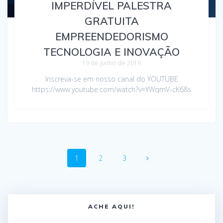
IMPERDÍVEL PALESTRA
GRATUITA
EMPREENDEDORISMO
TECNOLOGIA E INOVAÇÃO
19 de junho de 2019
Inscreva-se em nosso canal do YOUTUBE
https://www.youtube.com/watch?v=YWqmV-cK68s
1
2
3
ACHE AQUI!