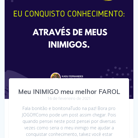
Meu INIMIGO meu melhor FAROL
16 de fevereiro de 2021
Fala bonitão e bonitonaTudo na paz! Bora pro
JOGO!!!Como pode um post assim chegar. Pois
quando pensei neste post pensei por diversas
vezes como seria o meu inimigo me ajudar a
conquistar conhecimento, talvez você estar