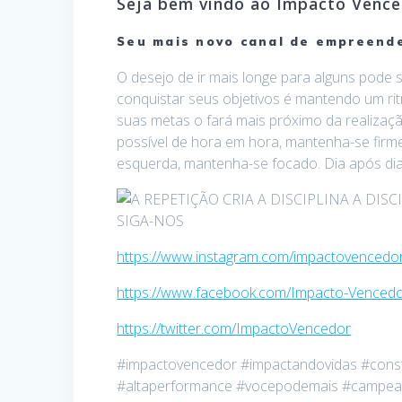
Seja bem vindo ao Impacto Vence
Seu mais novo canal de empreende
O desejo de ir mais longe para alguns pode 
conquistar seus objetivos é mantendo um rit
suas metas o fará mais próximo da realizaçã
possível de hora em hora, mantenha-se firme
esquerda, mantenha-se focado. Dia após dia
SIGA-NOS
https://www.instagram.com/
impactovencedor
https://www.facebook.com/
Impacto-Vencedo
https://twitter.com/
ImpactoVencedor
#impactovencedor #
impactandovidas #const
#altaperformance #vocepodemais #campeao