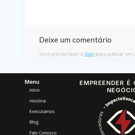
Deixe um comentário
Você precisa fazer o
login
para publicar um 
Menu
EMPREENDER É
NEGÓCI
Início
História
Executamos
Blog
Fale Conosco