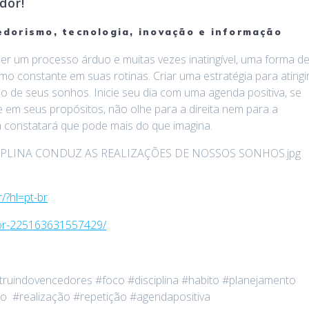
dor!
dorismo, tecnologia, inovação e informação
ser um processo árduo e muitas vezes inatingível, uma forma d
mo constante em suas rotinas. Criar uma estratégia para atingi
o de seus sonhos. Inicie seu dia com uma agenda positiva, se
 em seus propósitos, não olhe para a direita nem para a
 constatará que pode mais do que imagina.
/?hl=pt-br
r-
225163631557429/
ruindovencedores #foco #disciplina #habito #planejamento
 #realização #repetição #agendapositiva