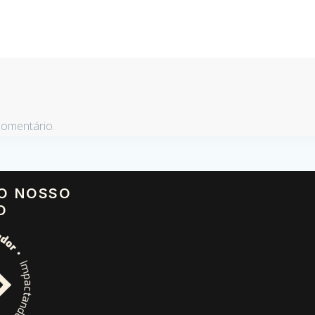
comentário.
 O NOSSO
O