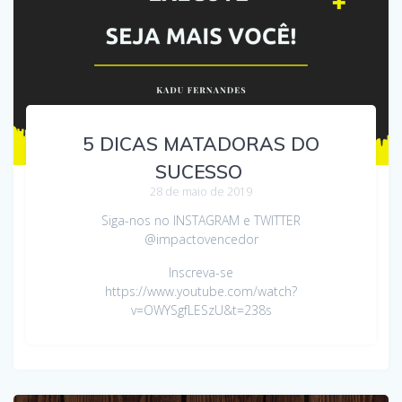
5 DICAS MATADORAS DO
SUCESSO
28 de maio de 2019
Siga-nos no INSTAGRAM e TWITTER
@impactovencedor
Inscreva-se
https://www.youtube.com/watch?
v=OWYSgfLESzU&t=238s