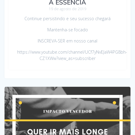
A ESSÊNCIA
19 de agosto de 2019
Continue persistindo e seu sucesso chegará
Mantenha-se focado
INSCREVA-SER em nosso canal
https://www.youtube.com/channel/UCf7yNvEJaW4PG8bh-
CZ1XWw?view_as=subscriber