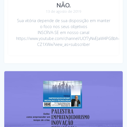
NÃO.
13 de agosto de 2019
Sua vitória depende de sua disposição em manter
o foco nos seus objetivos
INSCRVA-SE em nosso canal
https://www.youtube.com/channel/UCf7yNvEJaW4PG8bh-
CZ1XWw?view_as=subscriber