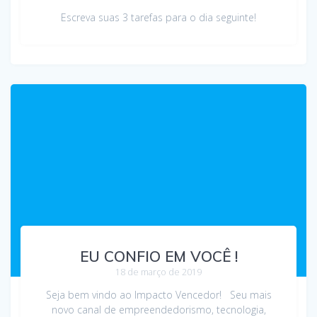
Escreva suas 3 tarefas para o dia seguinte!
EU CONFIO EM VOCÊ !
18 de março de 2019
Seja bem vindo ao Impacto Vencedor! Seu mais
novo canal de empreendedorismo, tecnologia,