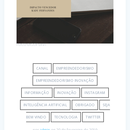
FOCO DISCIPLINA
CANAL
EMPREENDEDORISMO
EMPREENDEDORISMO INOVAÇÃO
INFORMAÇÃO
INOVAÇÃO
INSTAGRAM
INTELIGÊNCIA ARTIFICIAL
OBRIGADO
SEJA
BEM VINDO
TECNOLOGIA
TWITTER
por
admin
on 20 de fevereiro de 2019