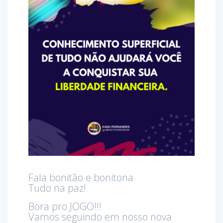
Fala bonitão e bonitona
Tudo na paz!
Bora pro JOGO!!!
Vamos seguindo em nosso nova