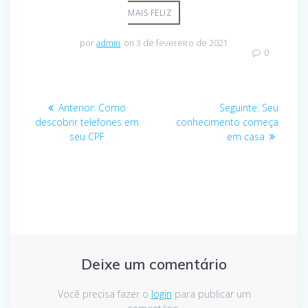
MAIS FELIZ
por
admin
on 3 de fevereiro de 2021
0
Anterior:
Como
Seguinte:
Seu
descobrir telefones em
conhecimento começa
seu CPF
em casa
Deixe um comentário
Você precisa fazer o
login
para publicar um