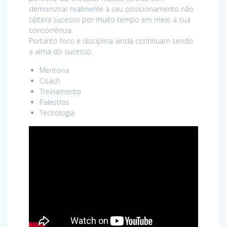
demonstrar realmente a seu posicionamento não
obterá sucesso por muito tempo em meio a sua
concorrência.
Portanto foco e disciplina ainda continuam sendo
a alma do sucesso.
Mentoria
Coach
Treinamento
Palestras
Tecnologia