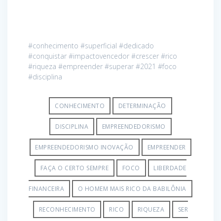
#conhecimento #superficial #dedicado
#conquistar #impactovencedor #crescer #rico
#riqueza #empreender #superar #2021 #foco
#disciplina
CONHECIMENTO
DETERMINAÇÃO
DISCIPLINA
EMPREENDEDORISMO
EMPREENDEDORISMO INOVAÇÃO
EMPREENDER
FAÇA O CERTO SEMPRE
FOCO
LIBERDADE
FINANCEIRA
O HOMEM MAIS RICO DA BABILÔNIA
RECONHECIMENTO
RICO
RIQUEZA
SER