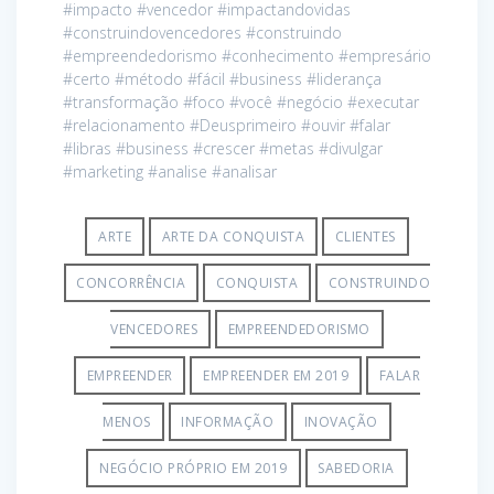
#impacto #vencedor #impactandovidas
#construindovencedores #construindo
#empreendedorismo #conhecimento #empresário
#certo #método #fácil #business #liderança
#transformação #foco #você #negócio #executar
#relacionamento #Deusprimeiro #ouvir #falar
#libras #business #crescer #metas #divulgar
#marketing #analise #analisar
ARTE
ARTE DA CONQUISTA
CLIENTES
CONCORRÊNCIA
CONQUISTA
CONSTRUINDO
VENCEDORES
EMPREENDEDORISMO
EMPREENDER
EMPREENDER EM 2019
FALAR
MENOS
INFORMAÇÃO
INOVAÇÃO
NEGÓCIO PRÓPRIO EM 2019
SABEDORIA