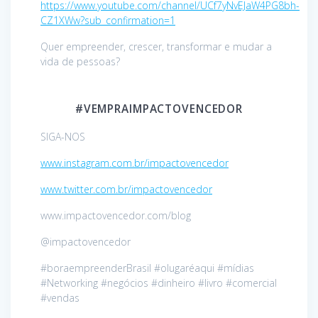
https://www.youtube.com/channel/UCf7yNvEJaW4PG8bh-
CZ1XWw?sub_confirmation=1
Quer empreender, crescer, transformar e mudar a
vida de pessoas?
#VEMPRAIMPACTOVENCEDOR
SIGA-NOS
www.instagram.com.br/impactovencedor
www.twitter.com.br/impactovencedor
www.impactovencedor.com/blog
@impactovencedor
#boraempreenderBrasil #olugaréaqui #mídias
#Networking #negócios #dinheiro #livro #comercial
#vendas