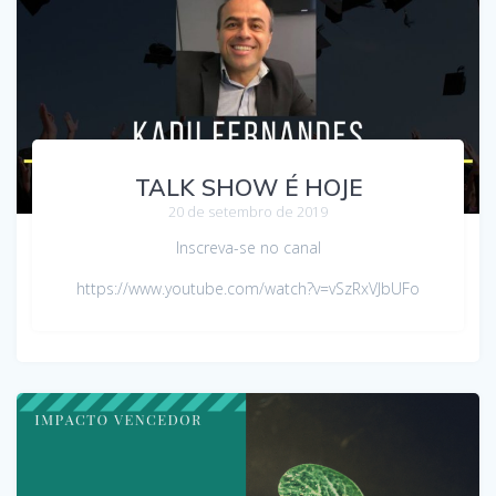
TALK SHOW É HOJE
20 de setembro de 2019
Inscreva-se no canal
https://www.youtube.com/watch?v=vSzRxVJbUFo