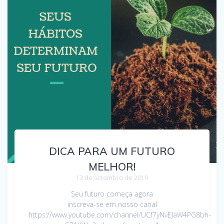
DICA PARA UM FUTURO
MELHOR!
13 de setembro de 2019
Seu futuro começa agora
inscreva-se em nosso canal
https://www.youtube.com/channel/UCf7yNvEJaW4PG8bh-