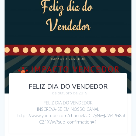
FELIZ DIA DO VENDEDOR
1 de outubro de 2019
FELIZ DIA DO VENDEDOR
INSCREVA-SE EM NOSSO CANAL
https://www.youtube.com/channel/UCf7yNvEJaW4PG8bh-
CZ1XWw?sub_confirmation=1