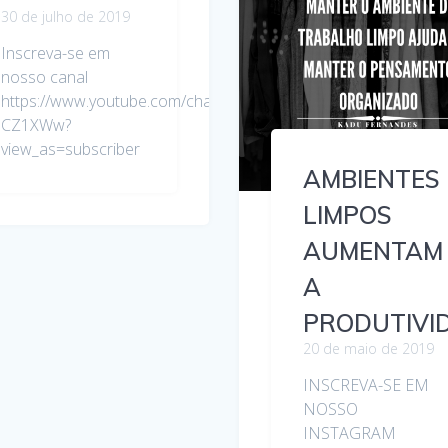
30 de julho de 2019
Inscreva-se em
nosso canal
https://www.youtube.com/channel/UCf7yNvEJaW4PG8bh-
CZ1XWw?
view_as=subscriber
AMBIENTES
LIMPOS
AUMENTAM
A
PRODUTIVI
20 de maio de 2019
INSCREVA-SE EM
NOSSO
INSTAGRAM