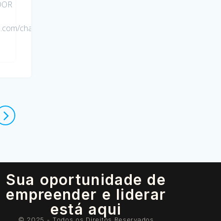
DOR
be.com/channel/UCf7yNvEJaW4PG8bh-
Sua oportunidade de
empreender e liderar
está aqui
© 2025 - Todos os Direitos Reservados