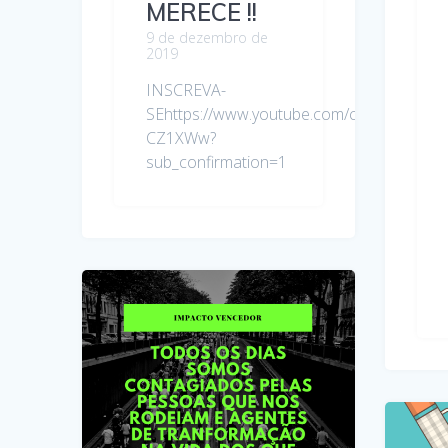
MERECE !!
9 de dezembro de
2019
INSCREVA-
SEhttps://www.youtube.com/channel/UC
CZ1XWw?
sub_confirmation=1