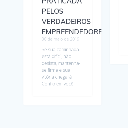
PRATICADA
PELOS
VERDADEIROS
EMPREENDEDORES
30 de maio de 2019
Se sua caminhada
está difícil, não
desista, mantenha-
se firme e sua
vitória chegará.
Confio em você!