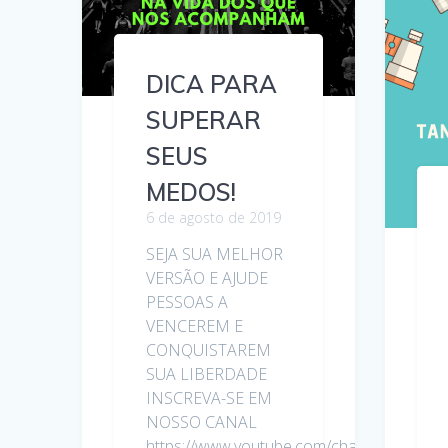
DICA PARA
SUPERAR
SEUS
MEDOS!
6 de agosto de 2019
SEJA SUA MELHOR
VERSÃO E AJUDE
PESSOAS A
VENCEREM E
CONQUISTAREM
SUA LIBERDADE
INSCREVA-SE EM
NOSSO CANAL
https://www.youtube.com/channel/UCf7y