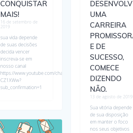
CONQUISTAR
DESENVOLV
MAIS!
UMA
16 de setembro de
CARREIRA
2019
f7yNvEJaW4PG8bh-
PROMISSOR
sua vida depende
de suas decisões
E DE
decida vencer
SUCESSO,
inscreva-se em
nosso canal
COMECE
https://www.youtube.com/channel/UCf7yNvEJaW4PG8bh-
DIZENDO
CZ1XWw?
sub_confirmation=1
NÃO.
13 de agosto de 2019
Sua vitória depende
de sua disposição
em manter o foco
nos seus objetivos