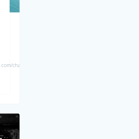
be.com/channel/UCf7yNvEJaW4PG8bh-