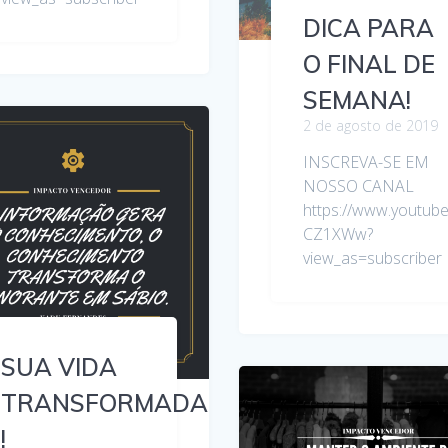
DICA PARA
O FINAL DE
SEMANA!
2 de agosto de 2019
INSCREVA-SE EM
NOSSO CANAL
https://www.youtu
CZ1XWw?
view_as=subscriber
SUA VIDA
TRANSFORMADA
!