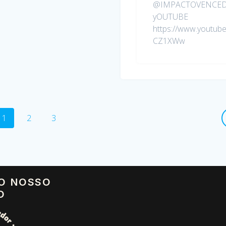
@IMPACTOVENCE
yOUTUBE
https://www.youtu
CZ1XWw
1
2
3
 O NOSSO
O