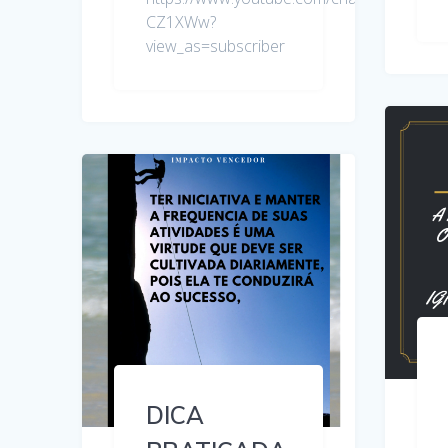
CZ1XWw?
view_as=subscriber
DICA