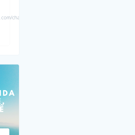
be.com/channel/UCf7yNvEJaW4PG8bh-