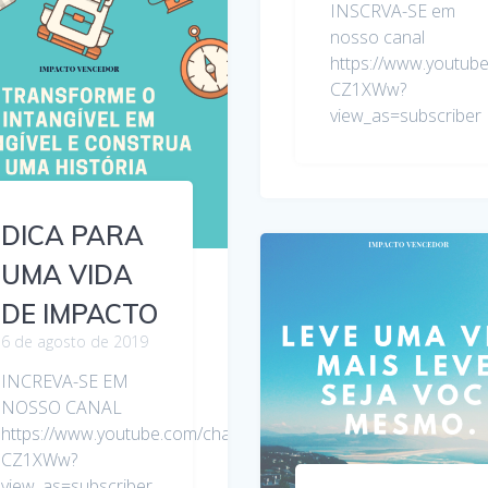
INSCRVA-SE em
nosso canal
https://www.youtu
CZ1XWw?
view_as=subscriber
DICA PARA
UMA VIDA
DE IMPACTO
6 de agosto de 2019
INCREVA-SE EM
NOSSO CANAL
https://www.youtube.com/channel/UCf7yNvEJaW4PG8bh-
CZ1XWw?
NvEJaW4PG8bh-
view_as=subscriber