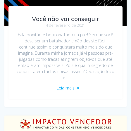
Você não vai conseguir
4 de fevereiro de 2021
Fala bonitão e bonitonaTudo na paz! Sei que você
deve ser um batalhador e não desiste fácil,
continue assim e conquistará muito mais do que
imagina. Durante minha jornada já vi pessoas pré-
julgadas como fracas atingirem objetivos que até
então eram impossíveis. Pois é qual o segredo de
conquistarem tantas coisas assim ?Dedicação foco
e…
Leia mais