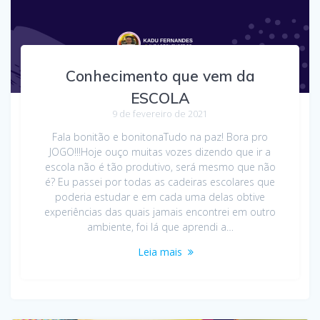
Conhecimento que vem da
ESCOLA
9 de fevereiro de 2021
Fala bonitão e bonitonaTudo na paz! Bora pro
JOGO!!!Hoje ouço muitas vozes dizendo que ir a
escola não é tão produtivo, será mesmo que não
é? Eu passei por todas as cadeiras escolares que
poderia estudar e em cada uma delas obtive
experiências das quais jamais encontrei em outro
ambiente, foi lá que aprendi a…
Leia mais