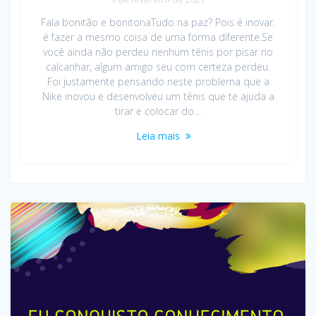
Fala bonitão e bonitonaTudo na paz? Pois é inovar.
é fazer a mesmo coisa de uma forma diferente.Se
você ainda não perdeu nenhum tênis por pisar no
calcanhar, algum amigo seu com certeza perdeu.
Foi justamente pensando neste problema que a
Nike inovou e desenvolveu um tênis que te ajuda a
tirar e colocar do…
Leia mais