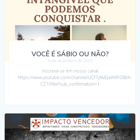
VOCÊ É SÁBIO OU NÃO?
5 de dezembro de 2019
inscreva-se em nosso canal
https://www.youtube.com/channel/UCf7yNvEJaW4PG8bh-
CZ1XWw?sub_confirmation=1