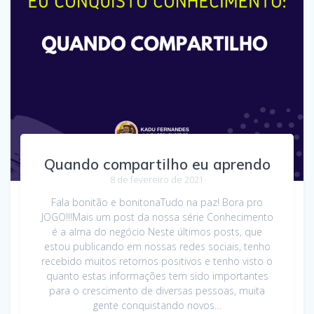
Quando compartilho eu aprendo
8 de fevereiro de 2021
Fala bonitão e bonitonaTudo na paz! Bora pro
JOGO!!!Mais um post da nossa série Conhecimento
é a alma do negócio Neste últimos posts, que
estou publicando em nossas redes sociais, tenho
recebido muitos retornos positivos e tenho visto o
quanto estas informações tem sido importantes
para o crescimento de diversas pessoas, muita
gente conquistando novos…