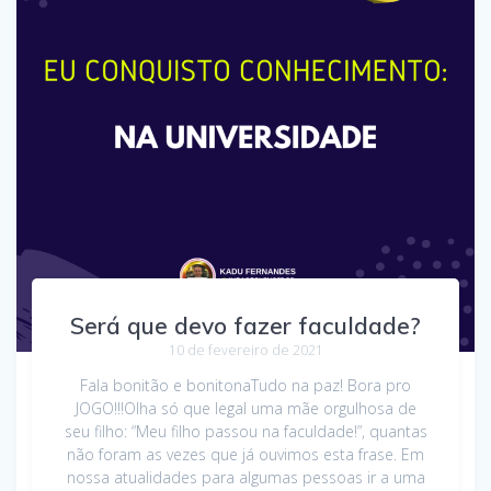
Será que devo fazer faculdade?
10 de fevereiro de 2021
Fala bonitão e bonitonaTudo na paz! Bora pro
JOGO!!!Olha só que legal uma mãe orgulhosa de
seu filho: “Meu filho passou na faculdade!”, quantas
não foram as vezes que já ouvimos esta frase. Em
nossa atualidades para algumas pessoas ir a uma