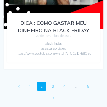
DICA : COMO GASTAR MEU
DINHEIRO NA BLACK FRIDAY
29 de novembro de 2019
black friday
assista ao vídeo
https://www.youtube.com/watch?v=QCziDHBJQ9o
1
2
3
4
…
6