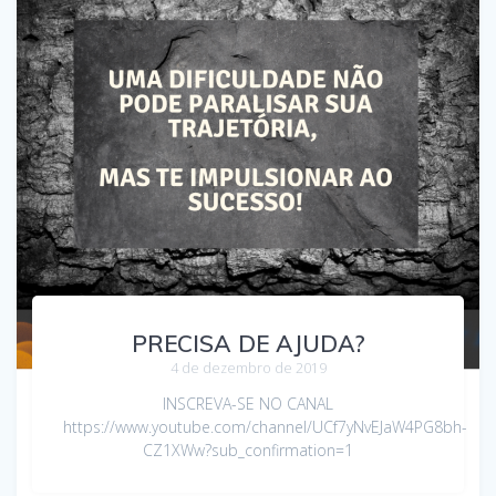
PRECISA DE AJUDA?
4 de dezembro de 2019
INSCREVA-SE NO CANAL
https://www.youtube.com/channel/UCf7yNvEJaW4PG8bh-
CZ1XWw?sub_confirmation=1