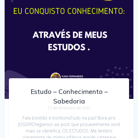
Estudo – Conhecimento –
Sabedoria
17 de fevereiro de 2021
Fala bonitão e bonitonaTudo na paz! Bora pro
JOGO!!!Chegamos ao post que provavelmente você
mais se identifica, OS ESTUDOS. Me lembro
claramente de minha infância aonde carregava