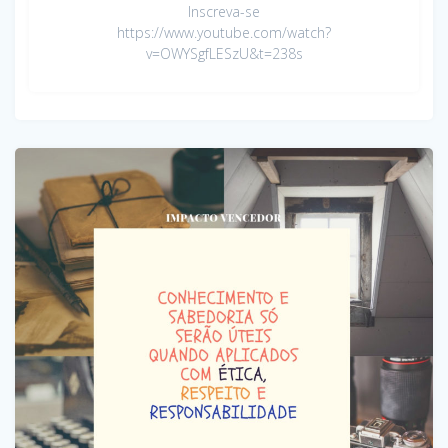
Inscreva-se
https://www.youtube.com/watch?
v=OWYSgfLESzU&t=238s