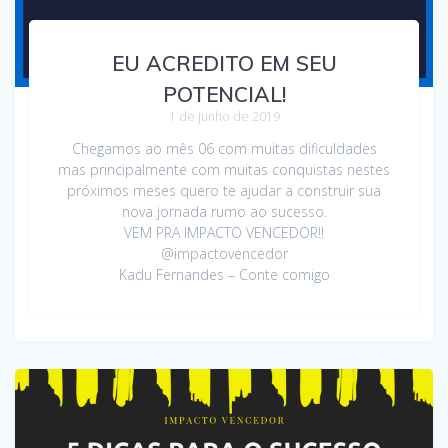
EU ACREDITO EM SEU
POTENCIAL!
1 de junho de 2019
Chegamos ao mês 06 com muitas dificuldades
mas principalmente com muitas conquistas nestes
próximos meses quero te ajudar a construir sua
nova jornada rumo ao sucesso.
VEM PRA IMPACTO VENCEDOR!!
@impactovencedor
Kadu Fernandes – Conte comigo