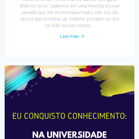
diversos livros, cadernos em uma mochila escolar
pesada que me incomodava muito, não sou da
época das mochilas de rodinha, portanto ou era
na mão ou nas costas,…
Leia mais