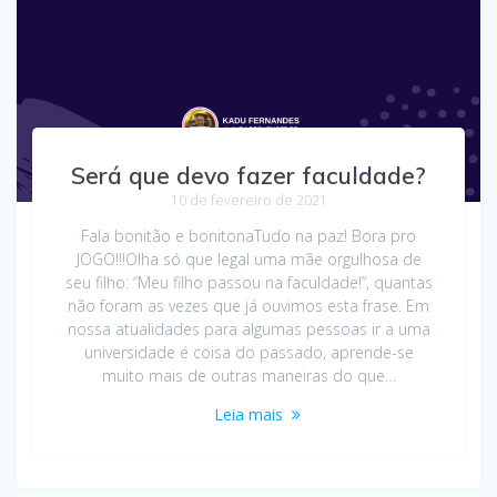
Será que devo fazer faculdade?
10 de fevereiro de 2021
Fala bonitão e bonitonaTudo na paz! Bora pro
JOGO!!!Olha só que legal uma mãe orgulhosa de
seu filho: “Meu filho passou na faculdade!”, quantas
não foram as vezes que já ouvimos esta frase. Em
nossa atualidades para algumas pessoas ir a uma
universidade é coisa do passado, aprende-se
muito mais de outras maneiras do que…
Leia mais