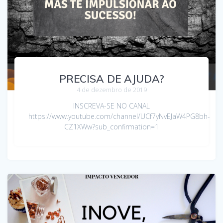
PRECISA DE AJUDA?
4 de dezembro de 2019
INSCREVA-SE NO CANAL
https://www.youtube.com/channel/UCf7yNvEJaW4PG8bh-
CZ1XWw?sub_confirmation=1