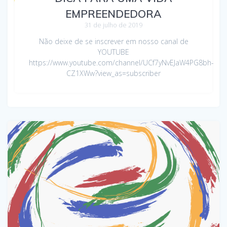
EMPREENDEDORA
31 de julho de 2019
Não deixe de se inscrever em nosso canal de
YOUTUBE
https://www.youtube.com/channel/UCf7yNvEJaW4PG8bh-
CZ1XWw?view_as=subscriber